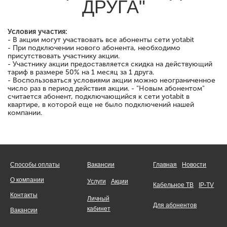
ДРУГА"
Условия участия:
- В акции могут участвовать все абоненты сети yotabit
- При подключении нового абонента, необходимо
присутствовать участнику акции.
- Участнику акции предоставляется скидка на действующий
тариф в размере 50% на 1 месяц за 1 друга.
- Воспользоваться условиями акции можно неограниченное
число раз в период действия акции. - "Новым абонентом"
считается абонент, подключающийся к сети yotabit в
квартире, в которой еще не было подключений нашей
компании.
Способы оплаты
Вакансии
Главная
Новости
О компании
Услуги
Акции
Кабельное ТВ
IP-TV
Контакты
Личный
Для абонентов
кабинет
Вакансии