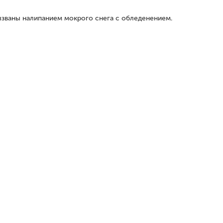
званы налипанием мокрого снега с обледенением.