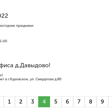
022
вогодние праздники:
16-00
фиса д.Давыдово!
о!
ет в г.Куровское, ул. Свердлова д.80
1
2
3
4
5
6
7
8
9