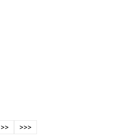
>>
>>>