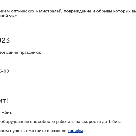
нием оптических магистралей, повреждение и обрывы которых вы
иний уже
023
вогодние праздники:
16-00
ит!
 мбит.
оборудования способного работать на скорости до 1гбита.
ном пункте, смотрите в разделе
тарифы
.