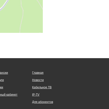
ансии
Главная
уги
Новости
ии
Кабельное ТВ
ный кабинет
IP-TV
Для абонентов