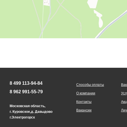
8 499 113-94-84
Способы оплаты
Вак
8 962 991-55-79
О компании
Усл
Контакты
Акц
Московская область,
Вакансии
Лич
г. Куровское,д. Давыдово
г.Электрогорск